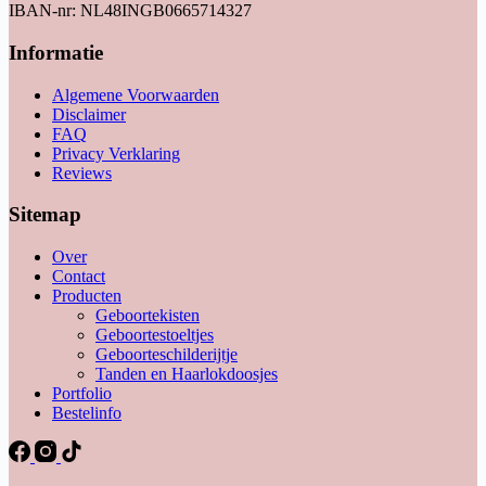
IBAN-nr: NL48INGB0665714327
Informatie
Algemene Voorwaarden
Disclaimer
FAQ
Privacy Verklaring
Reviews
Sitemap
Over
Contact
Producten
Geboortekisten
Geboortestoeltjes
Geboorteschilderijtje
Tanden en Haarlokdoosjes
Portfolio
Bestelinfo